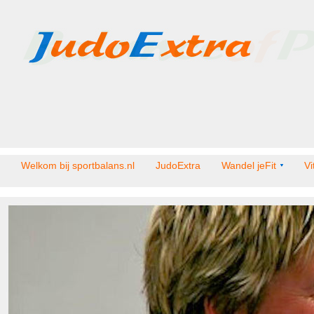
Welkom bij sportbalans.nl
JudoExtra
Wandel jeFit
Vi