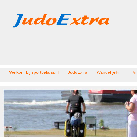
Welkom bij sportbalans.nl
JudoExtra
Wandel jeFit
Vi