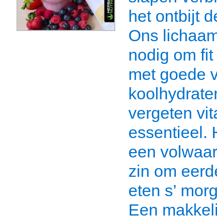
het ontbijt 
Ons lichaam
nodig om fit
met goede v
koolhydraten
vergeten vi
essentieel. 
een volwaard
zin om eerd
eten s’ mor
Een makkeli