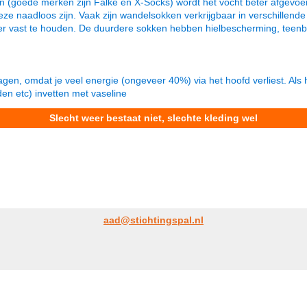
 (goede merken zijn Falke en X-Socks) wordt het vocht beter afgevoe
eze naadloos zijn. Vaak zijn wandelsokken verkrijgbaar in verschillende
r vast te houden. De duurdere sokken hebben hielbescherming, teenbe
gen, omdat je veel energie (ongeveer 40%) via het hoofd verliest. Als 
den etc) invetten met vaseline
Slecht weer bestaat niet, slechte kleding wel
aad@stichtingspal.nl