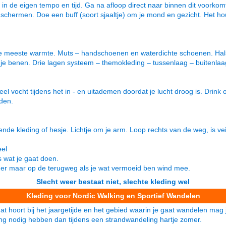
n de eigen tempo en tijd. Ga na afloop direct naar binnen dit voorkomt 
 te schermen. Doe een buff (soort sjaaltje) om je mond en gezicht. Het 
 de meeste warmte. Muts – handschoenen en waterdichte schoenen. Hals
e benen. Drie lagen systeem – themokleding – tussenlaag – buitenlaa
veel vocht tijdens het in - en uitademen doordat je lucht droog is. Drink 
aden.
nde kleding of hesje. Lichtje om je arm. Loop rechts van de weg, is veil
eel
s wat je gaat doen.
rder maar op de terugweg als je wat vermoeid ben wind mee.
Slecht weer bestaat niet, slechte kleding wel
Kleding voor Nordic Walking en Sportief Wandelen
t hoort bij het jaargetijde en het gebied waarin je gaat wandelen mag j
ing nodig hebben dan tijdens een strandwandeling hartje zomer.