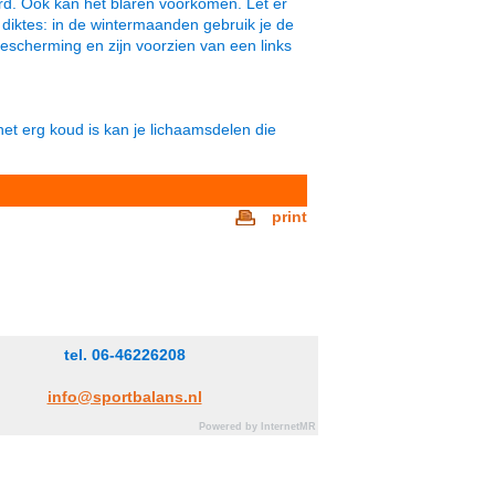
rd. Ook kan het blaren voorkomen. Let er
 diktes: in de wintermaanden gebruik je de
scherming en zijn voorzien van een links
het erg koud is kan je lichaamsdelen die
print
tel. 06-46226208
info@sportbalans.nl
Powered by InternetMR