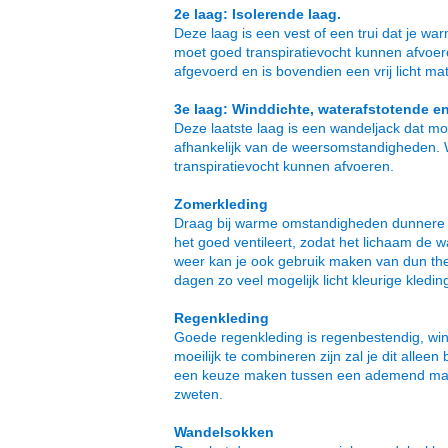
2e laag: Isolerende laag.
Deze laag is een vest of een trui dat je w
moet goed transpiratievocht kunnen afvoere
afgevoerd en is bovendien een vrij licht mat
3e laag: Winddichte, waterafstotende e
Deze laatste laag is een wandeljack dat m
afhankelijk van de weersomstandigheden. W
transpiratievocht kunnen afvoeren.
Zomerkleding
Draag bij warme omstandigheden dunnere en 
het goed ventileert, zodat het lichaam de w
weer kan je ook gebruik maken van dun th
dagen zo veel mogelijk licht kleurige kledin
Regenkleding
Goede regenkleding is regenbestendig, wi
moeilijk te combineren zijn zal je dit alle
een keuze maken tussen een ademend maar 
zweten.
Wandelsokken