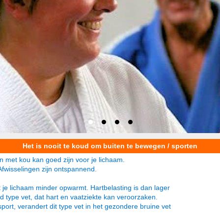
Het is nooit te koud om buiten te bewegen / sporten
n met kou kan goed zijn voor je lichaam.
Afwisselingen zijn ontspannend.
 je lichaam minder opwarmt. Hartbelasting is dan lager
nd type vet, dat hart en vaatziekte kan veroorzaken.
port, verandert dit type vet in het gezondere bruine vet