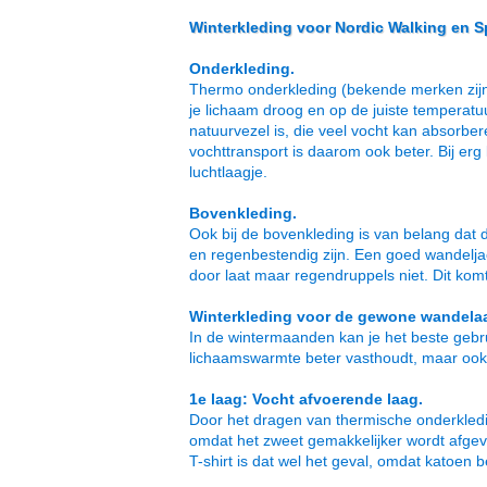
Winterkleding voor Nordic Walking en S
Onderkleding.
Thermo onderkleding (bekende merken zijn: o
je lichaam droog en op de juiste temperatuu
natuurvezel is, die veel vocht kan absorber
vochttransport is daarom ook beter. Bij er
luchtlaagje.
Bovenkleding.
Ook bij de bovenkleding is van belang dat
en regenbestendig zijn. Een goed wandeljac
door laat maar regendruppels niet. Dit kom
Winterkleding voor de gewone wandela
In de wintermaanden kan je het beste gebru
lichaamswarmte beter vasthoudt, maar ook da
1e laag: Vocht afvoerende laag.
Door het dragen van thermische onderkledin
omdat het zweet gemakkelijker wordt afgev
T-shirt is dat wel het geval, omdat katoen 