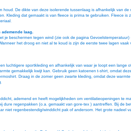
arm houd. De dikte van deze isolerende tussenlaag is afhankelijk van
n. Kleding dat gemaakt is van fleece is prima te gebruiken. Fleece is 
eriaal.
n ademende laag.
oet je beschermen tegen wind (zie ook de pagina Gevoelstemperatuur) 
anneer het droog en niet al te koud is zijn de eerste twee lagen vaak
luchtigere sportkleding en afhankelijk van waar je loopt een lange of
armte gemakkelijk kwijt kan. Gebruik geen katoenen t-shirt, omdat deze
ermoshirt. Draag in de zomer geen zwarte kleding, omdat deze warmte
g.
nddicht, ademend en heeft mogelijkheden om ventilatieopeningen te m
en bij dure regenpakken (o.a. gemaakt van gore-tex ) aantreffen. Bij de 
niet regenbestendig/winddicht pak of andersom. Het grote nadeel van 