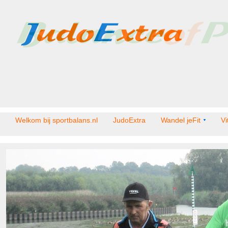
Welkom bij sportbalans.nl
JudoExtra
Wandel jeFit
Vi